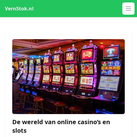
VernStok.nl
Op
De wereld van online casino’s en
slots